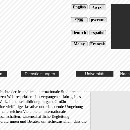
English
العربية
中国
русский
Deutsch
español
Malay
Français
en
Dienstleistungen
Universität
Nach
hichte der freundliche internationale Studierende und
zen Welt respektiert. Im vergangenen Jahr gab es
Vollzeithochschulbildung in ganz Großbritannien.
eine vielfältige, kreative und einladende Umgebung
 zu erreichen.Viele bieten internationale
sellschaften, wissenschaftliche Begleitung,
eraterinnen und Berater, um sicherzustellen, dass die